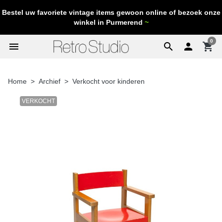
Bestel uw favoriete vintage items gewoon online of bezoek onze
winkel in Purmerend
~
0
menu
search

shopping_cart
Home
Archief
Verkocht voor kinderen
VERKOCHT