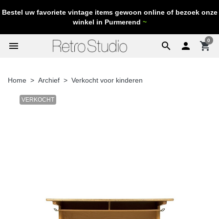
Bestel uw favoriete vintage items gewoon online of bezoek onze
winkel in Purmerend
~
0
menu
search

shopping_cart
Home
Archief
Verkocht voor kinderen
VERKOCHT