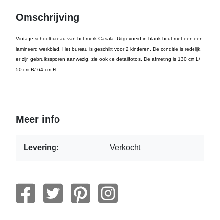
Omschrijving
Vintage schoolbureau van het merk Casala. Uitgevoerd in blank hout met een een
lamineerd werkblad. Het bureau is geschikt voor 2 kinderen. De conditie is redelijk,
er zijn gebruikssporen aanwezig, zie ook de detailfoto's. De afmeting is 130 cm L/
50 cm B/ 64 cm H.
Meer info
Levering:
Verkocht