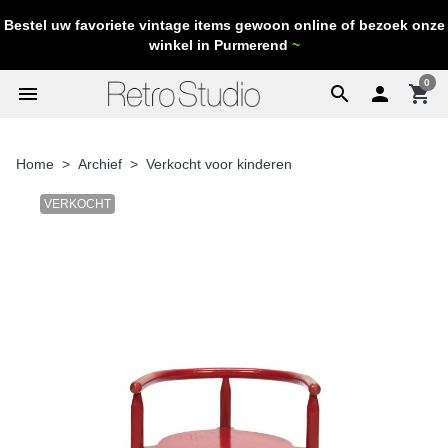
Bestel uw favoriete vintage items gewoon online of bezoek onze
winkel in Purmerend
~
0
menu
search

shopping_cart
Home
Archief
Verkocht voor kinderen
VERKOCHT