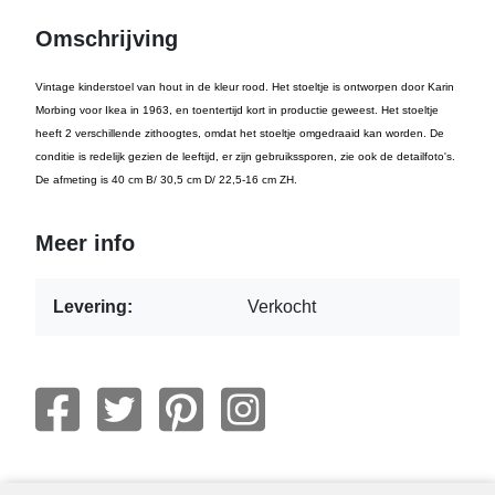
Omschrijving
Vintage kinderstoel van hout in de kleur rood. Het stoeltje is ontworpen door Karin
Morbing voor Ikea in 1963, en toentertijd kort in productie geweest. Het stoeltje
heeft 2 verschillende zithoogtes, omdat het stoeltje omgedraaid kan worden. De
conditie is redelijk gezien de leeftijd, er zijn gebruikssporen, zie ook de detailfoto's.
De afmeting is 40 cm B/ 30,5 cm D/ 22,5-16 cm ZH.
Meer info
Levering:
Verkocht