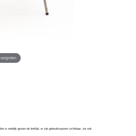
e vergroten
e is redelijk gezien de leeftijd, er zijn
gebruikssporen
zichtbaar, zie ook