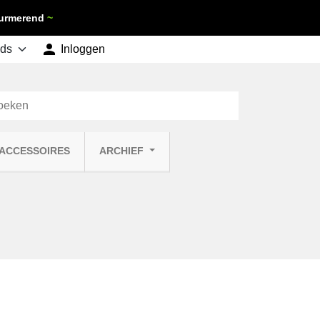
 Purmerend
~

shopping_cart
Inloggen
Winkelwagen
0
 ACCESSOIRES
ARCHIEF