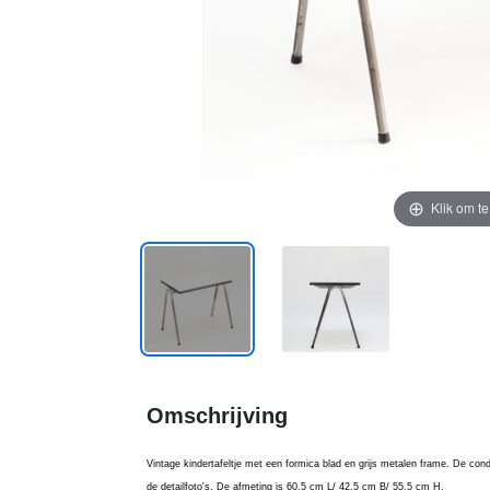
Klik om t
Omschrijving
Vintage kindertafeltje met een formica blad en grijs metalen frame. De conditi
de detailfoto's. De afmeting is 60,5 cm L/ 42,5 cm B/ 55,5 cm H.