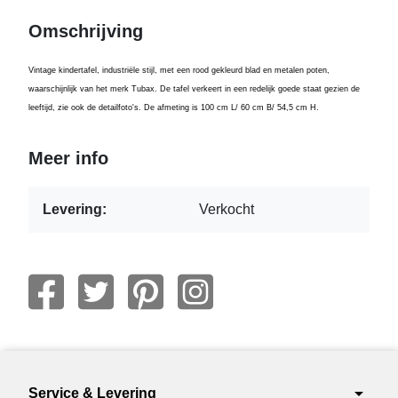
Omschrijving
Vintage kindertafel, industriële stijl, met een rood gekleurd blad en metalen poten,
waarschijnlijk van het merk Tubax. De tafel verkeert in een redelijk goede staat gezien de
leeftijd, zie ook de detailfoto's. De afmeting is 100 cm L/ 60 cm B/ 54,5 cm H.
Meer info
Levering:
Verkocht
arrow_drop_down
Service & Levering