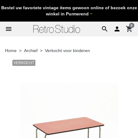
Bestel uw favoriete vintage items gewoon online of bezoek onze
winkel in Purmerend
~
0
menu
search

shopping_cart
Home
Archief
Verkocht voor kinderen
VERKOCHT