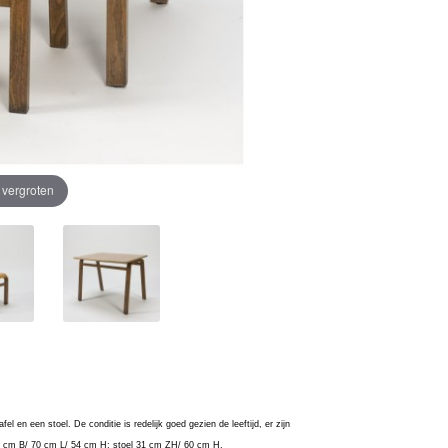
e vergroten
l en een stoel. De conditie is redelijk goed gezien de leeftijd, er zijn
l 50 cm B/ 70 cm L/ 54 cm H; stoel 31 cm ZH/ 60 cm H.