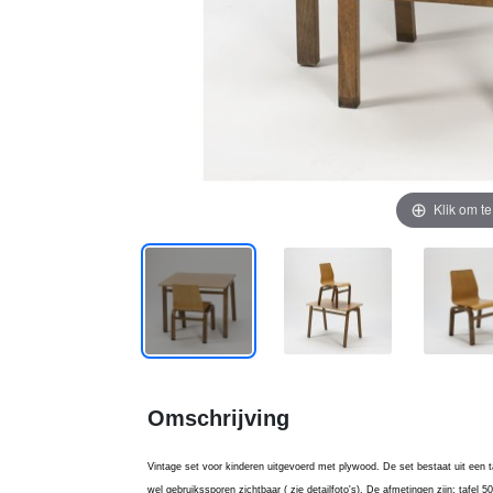
Klik om t
Omschrijving
Vintage set voor kinderen uitgevoerd met plywood. De set bestaat uit een tafe
wel gebruikssporen zichtbaar ( zie detailfoto's). De afmetingen zijn: tafe