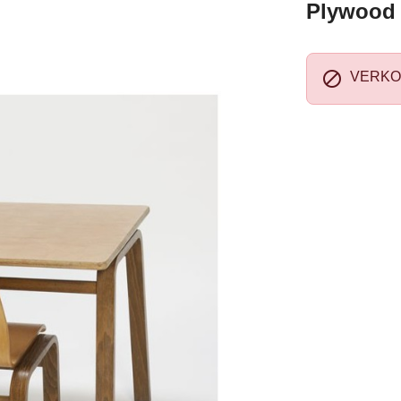
Plywood k

VERKO