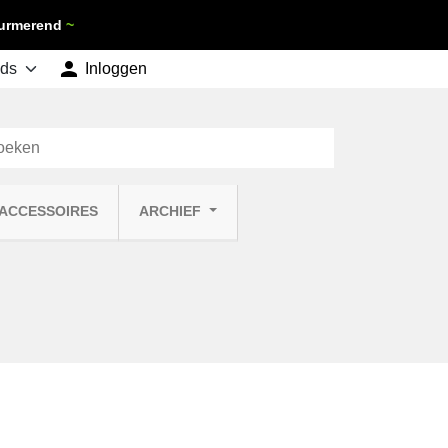
 Purmerend
~

shopping_cart
Inloggen
Winkelwagen
0
 ACCESSOIRES
ARCHIEF