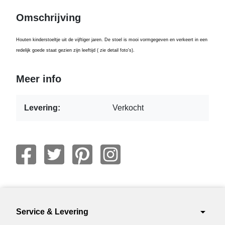
Omschrijving
Houten kinderstoeltje uit de vijftiger jaren. De stoel is mooi vormgegeven en verkeert in een
redelijk goede staat gezien zijn leeftijd ( zie detail foto's).
Meer info
Levering:
Verkocht
arrow_drop_down
Service & Levering