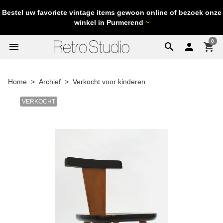
Bestel uw favoriete vintage items gewoon online of bezoek onze
winkel in Purmerend
~
0
menu
search

shopping_cart
Home
Archief
Verkocht voor kinderen
VERKOCHT