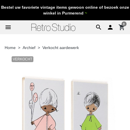
Bestel uw favoriete vintage items gewoon online of bezoek onze
winkel in Purmerend
~
0
menu
search

shopping_cart
Home
Archief
Verkocht aardewerk
VERKOCHT