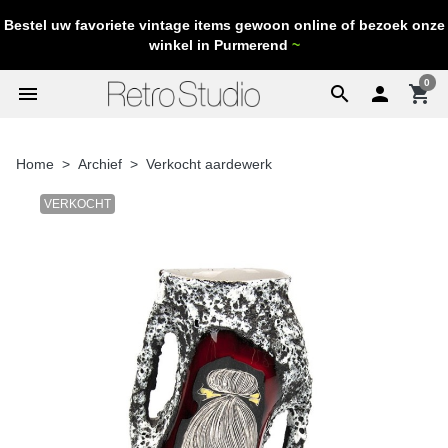
Bestel uw favoriete vintage items gewoon online of bezoek onze
winkel in Purmerend
~
0
menu
search

shopping_cart
Home
Archief
Verkocht aardewerk
VERKOCHT