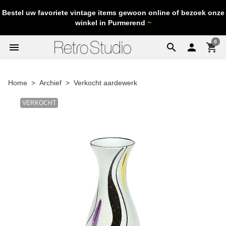
Bestel uw favoriete vintage items gewoon online of bezoek onze
winkel in Purmerend
~
0
menu
search

shopping_cart
Home
Archief
Verkocht aardewerk
VERKOCHT