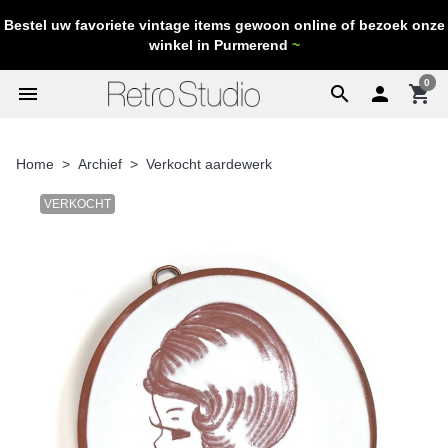
Bestel uw favoriete vintage items gewoon online of bezoek onze
winkel in Purmerend
~
0
menu
search

shopping_cart
Home
Archief
Verkocht aardewerk
VERKOCHT