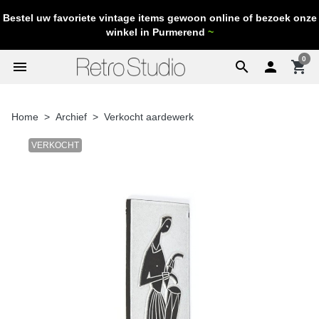
Bestel uw favoriete vintage items gewoon online of bezoek onze
winkel in Purmerend
~
0
menu
search

shopping_cart
Home
Archief
Verkocht aardewerk
VERKOCHT