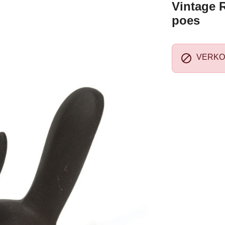
Vintage R
poes

VERKO