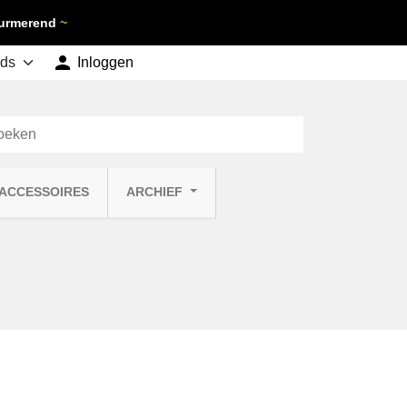
 Purmerend
~

shopping_cart
Inloggen
Winkelwagen
0
 ACCESSOIRES
ARCHIEF