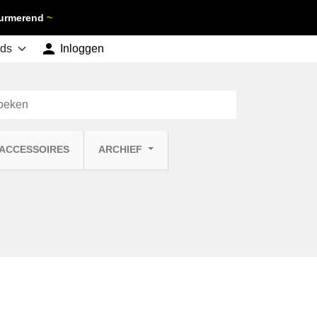
 Purmerend
~

shopping_cart
Inloggen
Winkelwagen
0
 ACCESSOIRES
ARCHIEF