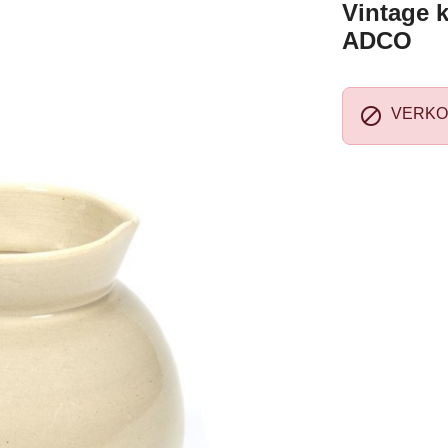
Vintage 
ADCO

VERKO