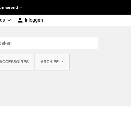
 Purmerend
~

shopping_cart
Inloggen
Winkelwagen
0
 ACCESSOIRES
ARCHIEF