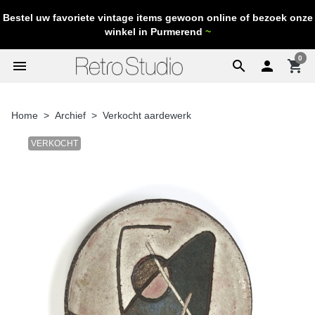
Bestel uw favoriete vintage items gewoon online of bezoek onze
winkel in Purmerend
~
0
menu
search

shopping_cart
Home
Archief
Verkocht aardewerk
VERKOCHT