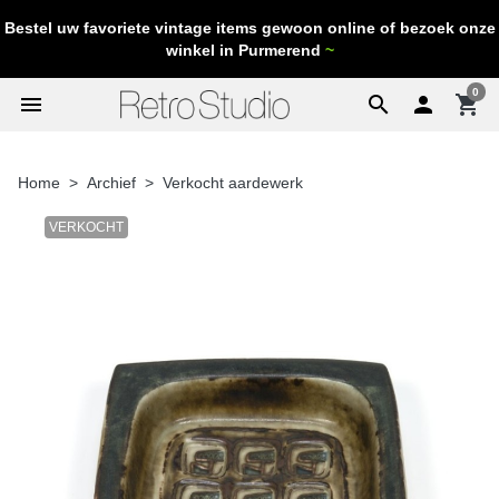
Bestel uw favoriete vintage items gewoon online of bezoek onze
winkel in Purmerend
~
0
menu
search

shopping_cart
Home
Archief
Verkocht aardewerk
VERKOCHT