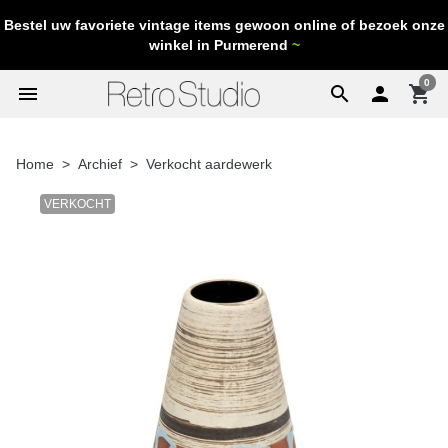
Bestel uw favoriete vintage items gewoon online of bezoek onze
winkel in Purmerend
~
0
menu
search

shopping_cart
Home
Archief
Verkocht aardewerk
VERKOCHT