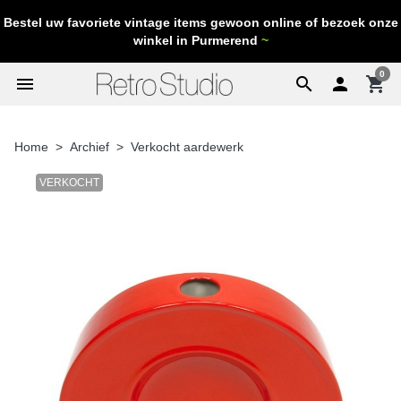
Bestel uw favoriete vintage items gewoon online of bezoek onze
winkel in Purmerend
~
0
menu
search

shopping_cart
Home
Archief
Verkocht aardewerk
VERKOCHT