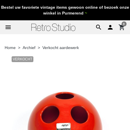
Bestel uw favoriete vintage items gewoon online of bezoek onze
winkel in Purmerend
~
0
menu
search

shopping_cart
Home
Archief
Verkocht aardewerk
VERKOCHT