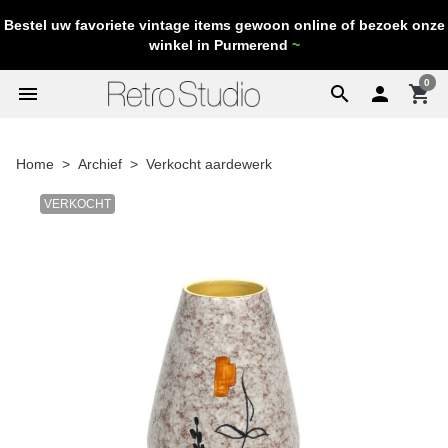
Bestel uw favoriete vintage items gewoon online of bezoek onze
winkel in Purmerend
~
0
menu
search

shopping_cart
Home
Archief
Verkocht aardewerk
VERKOCHT