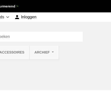
 Purmerend
~

shopping_cart
Inloggen
Winkelwagen
0
 ACCESSOIRES
ARCHIEF