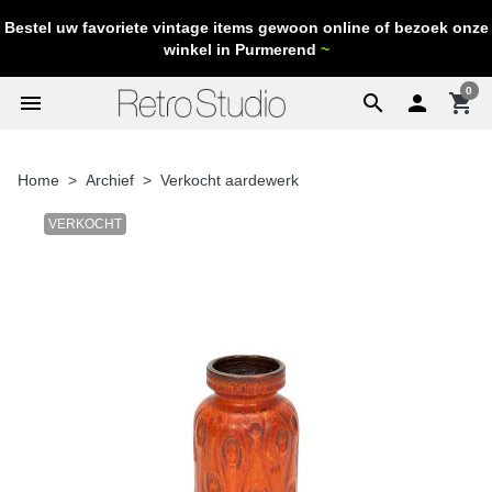
Bestel uw favoriete vintage items gewoon online of bezoek onze
winkel in Purmerend
~
0
menu
search

shopping_cart
Home
Archief
Verkocht aardewerk
VERKOCHT