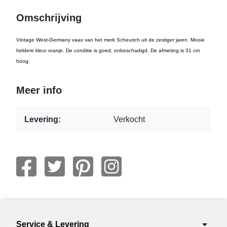
Omschrijving
Vintage West-Germany vaas van het merk Scheurich uit de zestiger jaren. Mooie
heldere kleur oranje. De conditie is goed, onbeschadigd. De afmeting is 31 cm
hoog.
Meer info
Levering:
Verkocht
arrow_drop_down
Service & Levering