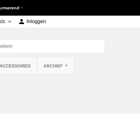
 Purmerend
~

shopping_cart
Inloggen
Winkelwagen
0
 ACCESSOIRES
ARCHIEF