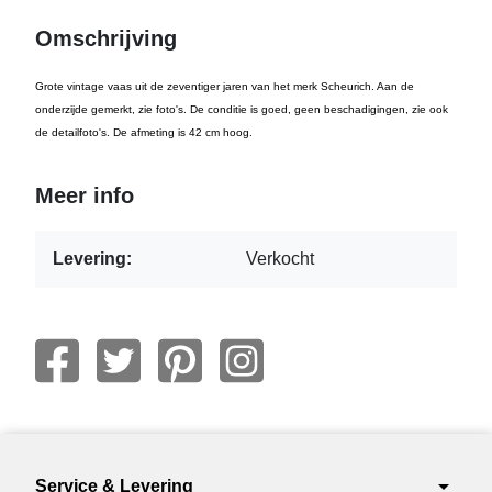
Omschrijving
Grote vintage vaas uit de zeventiger jaren van het merk Scheurich. Aan de
onderzijde gemerkt, zie foto's. De conditie is goed, geen beschadigingen, zie ook
de detailfoto's. De afmeting is 42 cm hoog.
Meer info
Levering:
Verkocht
arrow_drop_down
Service & Levering