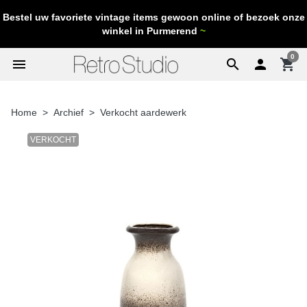
Bestel uw favoriete vintage items gewoon online of bezoek onze
winkel in Purmerend
~
0
menu
search

shopping_cart
Home
Archief
Verkocht aardewerk
VERKOCHT