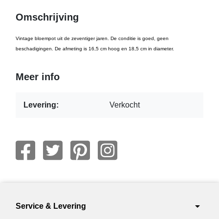
Omschrijving
Vintage bloempot uit de zeventiger jaren. De conditie is goed, geen
beschadigingen. De afmeting is 16,5 cm hoog en 18,5 cm in diameter.
Meer info
Levering:
Verkocht
arrow_drop_down
Service & Levering