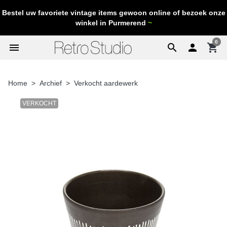
Bestel uw favoriete vintage items gewoon online of bezoek onze
winkel in Purmerend
~
0
menu
search

shopping_cart
Home
Archief
Verkocht aardewerk
VERKOCHT