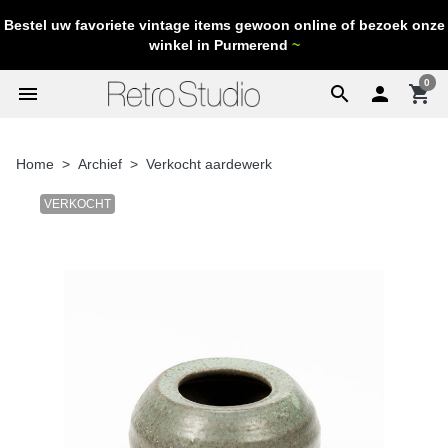
Bestel uw favoriete vintage items gewoon online of bezoek onze
winkel in Purmerend
~
0
menu
search

shopping_cart
Home
Archief
Verkocht aardewerk
VERKOCHT