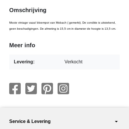
Omschrijving
Mooie vintage vaas/ bloempot van Mobach ( gemerkt). De conditie is uitstekend,
geen beschadigingen. De afmeting is 15,5 cm in diameter de hoogte is 13,5 cm.
Meer info
Levering:
Verkocht
arrow_drop_down
Service & Levering