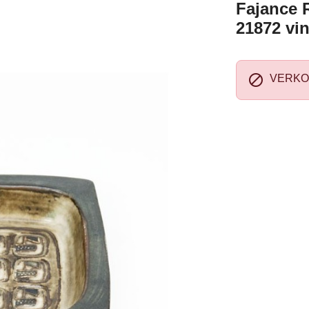
Fajance 
21872 vi

VERKO