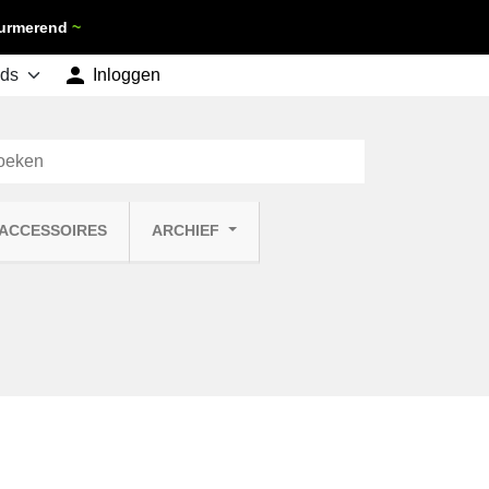
 Purmerend
~

shopping_cart
Inloggen
Winkelwagen
0
 ACCESSOIRES
ARCHIEF