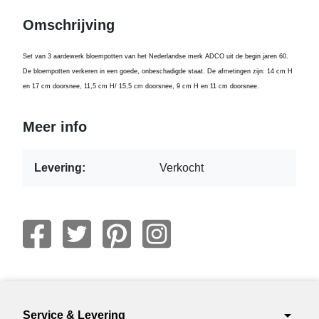
Omschrijving
Set van 3 aardewerk bloempotten van het Nederlandse merk ADCO uit de begin jaren 60.
De bl
oem
potten verkeren in een goede, onbeschadigde staat. De afmetingen zijn: 1
4
cm H
en 1
7
cm doorsnee,
11,5
cm H/ 1
5
,5 cm doorsnee,
9
cm H en 1
1
cm doorsnee.
Meer info
Levering:
Verkocht
arrow_drop_down
Service & Levering