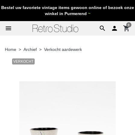
Bestel uw favoriete vintage items gewoon online of bezoek onze
winkel in Purmerend
~
0
menu
search

shopping_cart
Home
Archief
Verkocht aardewerk
VERKOCHT