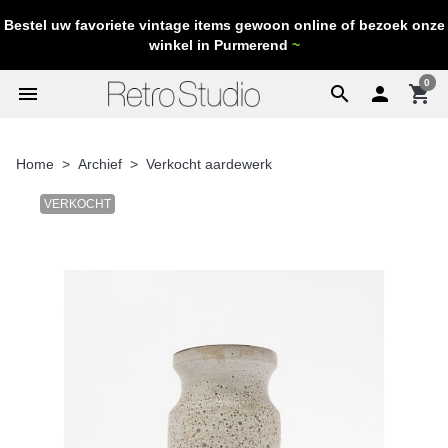
Bestel uw favoriete vintage items gewoon online of bezoek onze
winkel in Purmerend
~
0
menu
search

shopping_cart
Home
Archief
Verkocht aardewerk
VERKOCHT