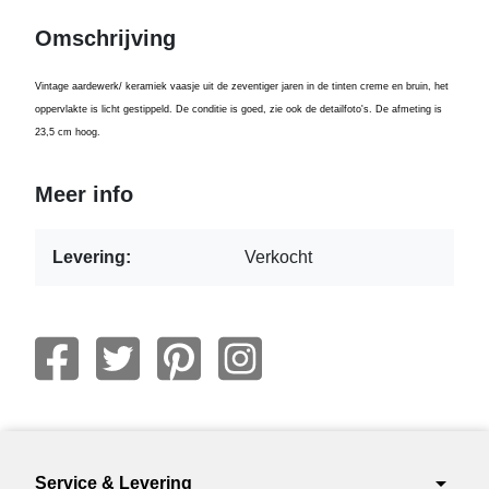
Omschrijving
Vintage
a
ardewerk/ keramiek vaasje uit de zeventiger jaren in de tinten
creme en
bruin
, het
oppervlakte
is licht gestippeld
. De conditie is goed, zie ook de detailfoto's. De afmeting is
23,5 cm hoog.
Meer info
Levering:
Verkocht
arrow_drop_down
Service & Levering