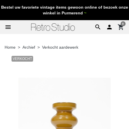
Bestel uw favoriete vintage items gewoon online of bezoek onze
winkel in Purmerend
~
0
menu
search

shopping_cart
Home
Archief
Verkocht aardewerk
VERKOCHT