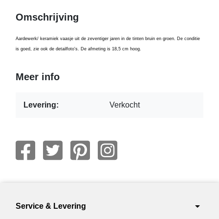
Omschrijving
Aardewerk/ keramiek vaasje uit de zeventiger jaren in de tinten bruin en groen. De conditie
is goed, zie ook de detailfoto's. De afmeting is 18,5 cm hoog.
Meer info
Levering:
Verkocht
arrow_drop_down
Service & Levering