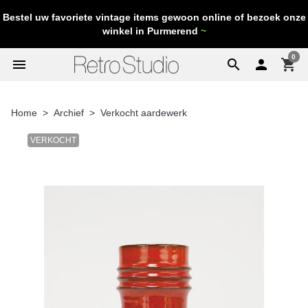
Bestel uw favoriete vintage items gewoon online of bezoek onze
winkel in Purmerend
~
0
menu
search

shopping_cart
Home
Archief
Verkocht aardewerk
VERKOCHT