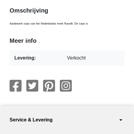
Omschrijving
Aardewerk vaas van het Nederlandse merk Ravelli. De vaas is
Meer info
Levering:
Verkocht
arrow_drop_down
Service & Levering