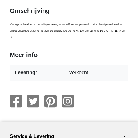
Omschrijving
Vintage schaaltje uit de vijftiger jaren, in zwart/ wit uitgevoerd. Het schaaltje verkeert in
onbeschadigde staat en is aan de onderzijde gemerkt. De afmeting is 16,5 cm L/ 11, 5 cm
B.
Meer info
Levering:
Verkocht
arrow_drop_down
Service & Levering