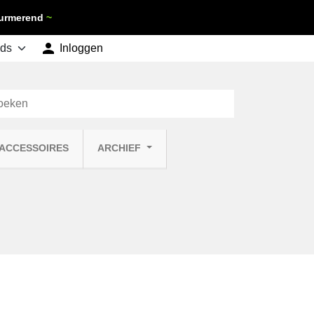
 Purmerend
~

shopping_cart
Inloggen
Winkelwagen
0
 ACCESSOIRES
ARCHIEF