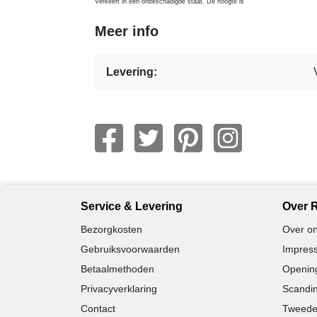
Verkeert in een onbeschadigde staat. De hoogte is
Meer info
Levering:
Service & Levering
Over R
Bezorgkosten
Over on
Gebruiksvoorwaarden
Impress
Betaalmethoden
Opening
Privacyverklaring
Scandin
Contact
Tweede