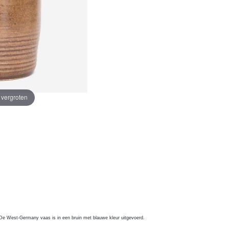
e vergroten
 De West-Germany vaas is in een bruin met blauwe kleur uitgevoerd.