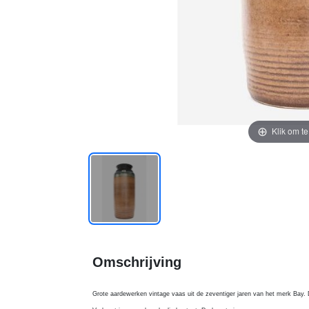
Klik om t
Omschrijving
Grote aardewerken vintage vaas uit de zeventiger jaren van het merk Bay.