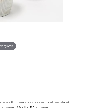
e vergroten
egin jaren 60. De bleompotten verkeren in een goede, onbeschadigde
,5 cm doorsnee, 10,5 cm H en 10,5 cm doorsnee.