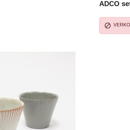
ADCO set

VERKO