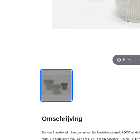
Klik om t
Omschrijving
Set van 3 aardewerk bloempotten van het Nederlandse merk ADCO uit de b
staat. De afmetingen zijn: 13,5 cm H en 16,5 cm doorsnee, 9,5 cm H/ 12