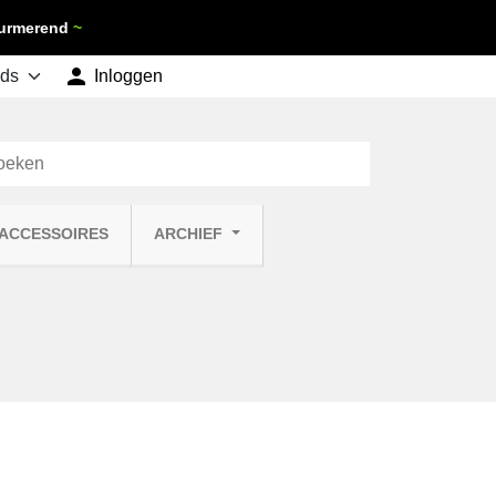
 Purmerend
~

shopping_cart
Inloggen
Winkelwagen
0
 ACCESSOIRES
ARCHIEF