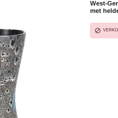
West-Ger
met held

VERKO