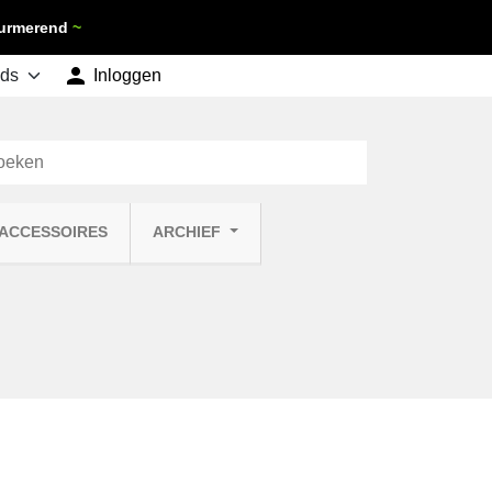
 Purmerend
~

shopping_cart
Inloggen
Winkelwagen
0
 ACCESSOIRES
ARCHIEF